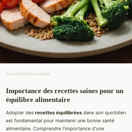
Accueil
›
Recettes saines
RECETTES SAINES
Importance des recettes saines pour un
Recettes saines pour un équilibre
équilibre alimentaire
alimentaire optimal
Adopter des
recettes équilibrées
dans son quotidien
Thomas
•
11 mars 2025
•
7 min de lecture
est fondamental pour maintenir une bonne santé
alimentaire. Comprendre l'importance d'une